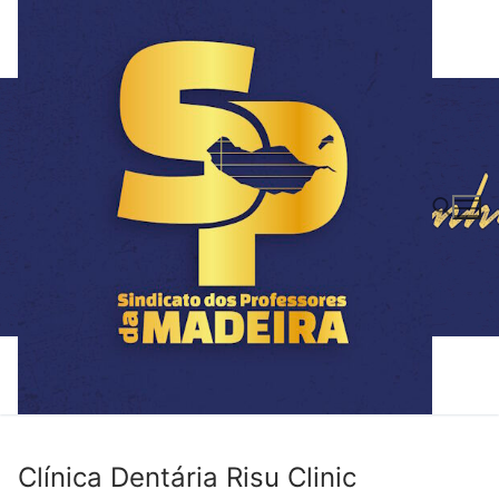
Saltar
para
conteúdo
Pesquisar por:
Clínica Dentária Risu Clinic