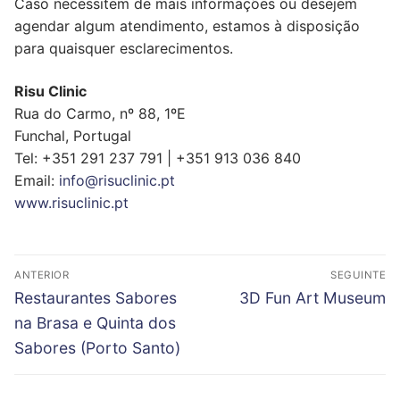
Caso necessitem de mais informações ou desejem
agendar algum atendimento, estamos à disposição
para quaisquer esclarecimentos.
Risu Clinic
Rua do Carmo, nº 88, 1ºE
Funchal, Portugal
Tel: +351 291 237 791 | +351 913 036 840
Email:
info@risuclinic.pt
www.risuclinic.pt
Navegação
ANTERIOR
SEGUINTE
de
Previous
Next
Restaurantes Sabores
3D Fun Art Museum
artigos
post:
post:
na Brasa e Quinta dos
Sabores (Porto Santo)