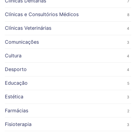
Clínicas Dentárias
7
Clínicas e Consultórios Médicos
8
Clínicas Veterinárias
4
Comunicações
3
Cultura
4
Desporto
4
Educação
5
Estética
3
Farmácias
2
Fisioterapia
3