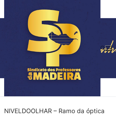
Saltar
para
conteúdo
Pesquisar por:
NIVELDOOLHAR – Ramo da óptica