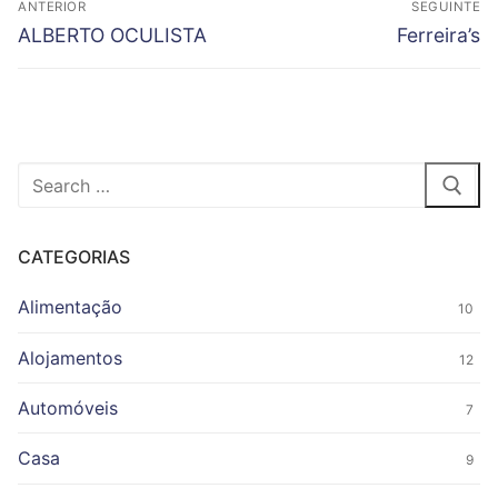
ANTERIOR
SEGUINTE
de
Previous
Next
ALBERTO OCULISTA
Ferreira’s
artigos
post:
post:
Pesquisar
por:
CATEGORIAS
Alimentação
10
Alojamentos
12
Automóveis
7
Casa
9